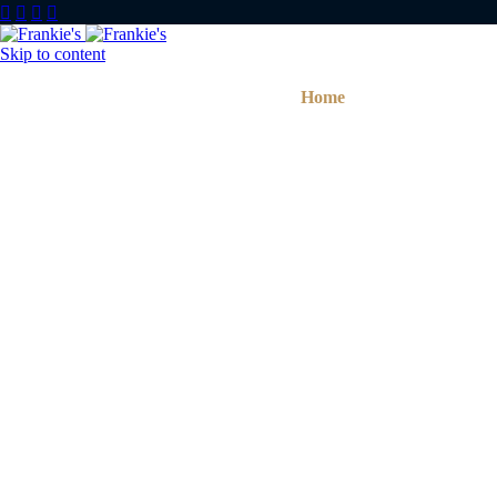




Skip to content
Home
Sobre nós
O qu