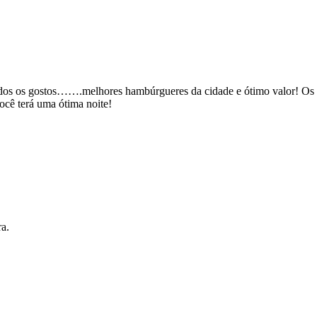
todos os gostos…….melhores hambúrgueres da cidade e ótimo valor! Os
ocê terá uma ótima noite!
a.