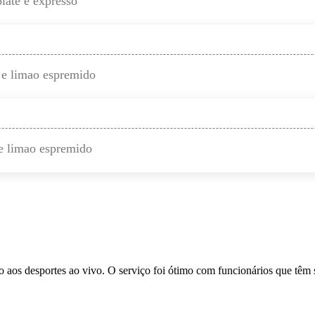
late e expresso
o e limao espremido
o e limao espremido
 aos desportes ao vivo. O serviço foi ótimo com funcionários que têm 