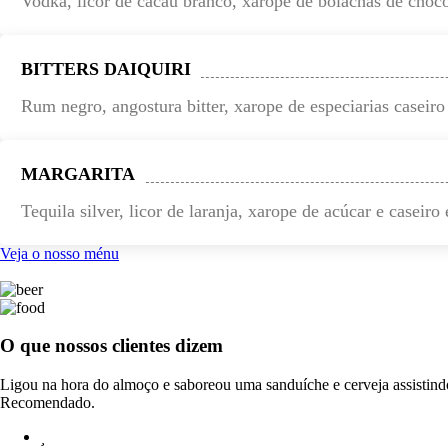
Vodka, licor de cacau branco, xarope de bolachas de choco
BITTERS DAIQUIRI
Rum negro, angostura bitter, xarope de especiarias caseir
MARGARITA
Tequila silver, licor de laranja, xarope de acúcar e caseir
Veja o nosso ménu
O que nossos clientes dizem
Ligou na hora do almoço e saboreou uma sanduíche e cerveja assistindo
Recomendado.